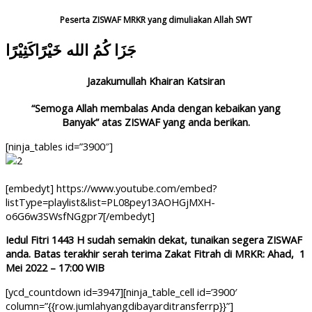
Skip
Peserta ZISWAF MRKR yang dimuliakan Allah SWT
to
جَزَا كُمُ الله خَيْرًاكَثِيْرًا
content
Jazakumullah Khairan Katsiran
“Semoga Allah membalas Anda dengan kebaikan yang
Banyak”
atas ZISWAF yang anda berikan.
[ninja_tables id=”3900″]
[embedyt] https://www.youtube.com/embed?
listType=playlist&list=PL08pey13AOHGjMXH-
o6G6w3SWsfNGgpr7[/embedyt]
Iedul Fitri 1443 H sudah semakin dekat, tunaikan segera ZISWAF
anda. Batas terakhir serah terima Zakat Fitrah di MRKR: Ahad, 1
Mei 2022 – 17:00 WIB
[ycd_countdown id=3947][ninja_table_cell id=’3900′
column=”{{row.jumlahyangdibayarditransferrp}}”]